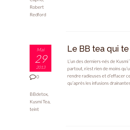
Robert
Redford
Le BB tea qui te
Mai
29
L’un des derniers-nés de Kusmi 
2013
partout, n’est rien de moins qu’
rendre radieuses et d’effacer ce
0
qu’après les infusions drainantes,
BBdetox
,
Kusmi Tea
,
teint