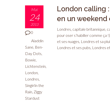
London calling :
Mai
24
en un weekend 
2013
Londres, capitale britannique, c
0
pour oser s’habiller comme ça !
Aladdin
et ses nuages, Londres et sa plu
Sane
,
Ben-
Londres et ses pubs, Londres et 
Day Dots
,
Bowie
,
Lichtenstein
,
London
,
Londres
,
Singin'in the
Rain
,
Ziggy
Stardust