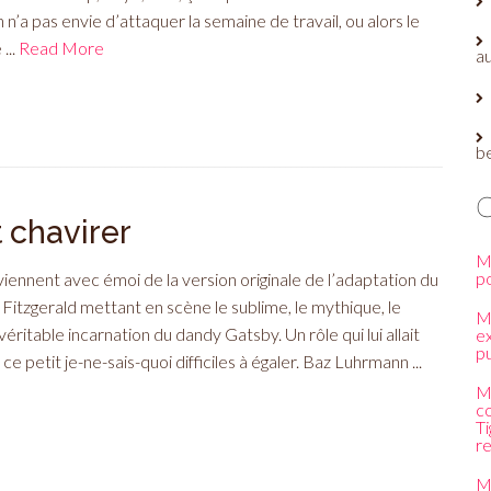
n n’a pas envie d’attaquer la semaine de travail, ou alors le
...
Read More
au
b
 chavirer
M
p
iennent avec émoi de la version originale de l’adaptation du
Fitzgerald mettant en scène le sublime, le mythique, le
M
ritable incarnation du dandy Gatsby. Un rôle qui lui allait
e
pu
 petit je-ne-sais-quoi difficiles à égaler. Baz Luhrmann ...
M
c
Ti
r
M