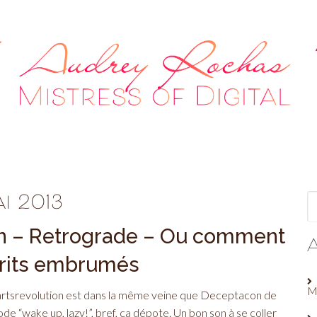
i 2013
on – Retrograde – Ou comment
sprits embrumés
M
tsrevolution est dans la même veine que Deceptacon de
de “wake up, lazy!”, bref, ça dépote. Un bon son à se coller