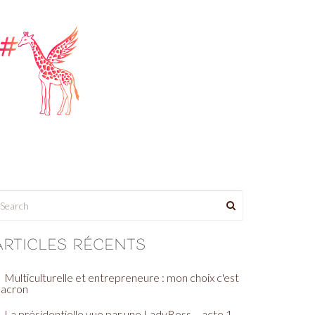
Articles récents
Multiculturelle et entrepreneure : mon choix c'est
acron
La présidentielle vue par une LadyBoss – acte 1