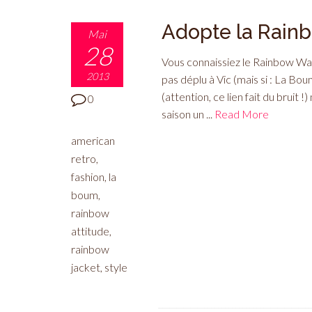
Adopte la Rainb
Mai
28
Vous connaissiez le Rainbow Warr
2013
pas déplu à Vic (mais si : La Bou
(attention, ce lien fait du bruit 
0
saison un ...
Read More
american
retro
,
fashion
,
la
boum
,
rainbow
attitude
,
rainbow
jacket
,
style