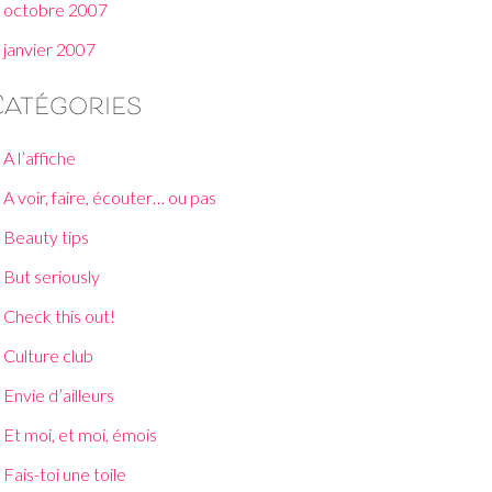
octobre 2007
janvier 2007
Catégories
A l’affiche
A voir, faire, écouter… ou pas
Beauty tips
But seriously
Check this out!
Culture club
Envie d’ailleurs
Et moi, et moi, émois
Fais-toi une toile