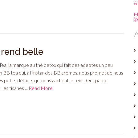
& 
M
(
 rend belle
Tea, la marque au thé detox qui fait des adeptes un peu
un BB tea qui, à l’instar des BB crèmes, nous promet de nous
s petits défauts qui nous gâchent le teint. Oui, parce
 les tisanes ...
Read More