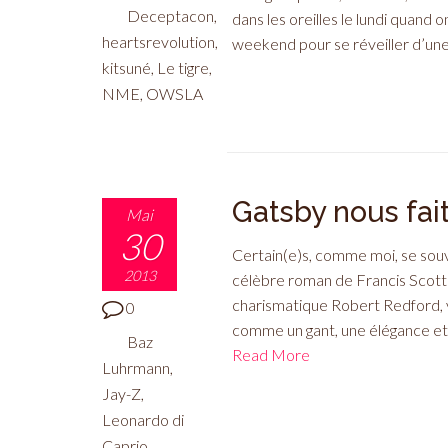
Deceptacon
,
dans les oreilles le lundi quand o
heartsrevolution
,
weekend pour se réveiller d’une 
kitsuné
,
Le tigre
,
NME
,
OWSLA
Gatsby nous fait
Mai
30
Certain(e)s, comme moi, se souv
2013
célèbre roman de Francis Scott 
charismatique Robert Redford, vé
0
comme un gant, une élégance et ce
Baz
Read More
Luhrmann
,
Jay-Z
,
Leonardo di
Caprio
,