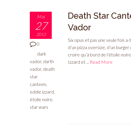
Death Star Cante
Mai
27
Vador
2013
Six opus et pas une seule fois a
0
d’un pizza oversize, d’un burger
dark
croire qu’à bord de l’étoile noir
vador
,
darth
Izzard et ...
Read More
vador
,
death
star
canteen
,
eddie izzard
,
étoile noire
,
star wars