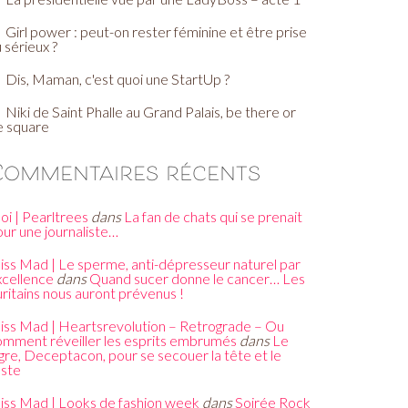
Girl power : peut-on rester féminine et être prise
 sérieux ?
Dis, Maman, c'est quoi une StartUp ?
Niki de Saint Phalle au Grand Palais, be there or
e square
Commentaires récents
oi | Pearltrees
dans
La fan de chats qui se prenait
our une journaliste…
iss Mad | Le sperme, anti-dépresseur naturel par
xcellence
dans
Quand sucer donne le cancer… Les
ritains nous auront prévenus !
iss Mad | Heartsrevolution – Retrograde – Ou
omment réveiller les esprits embrumés
dans
Le
gre, Deceptacon, pour se secouer la tête et le
este
iss Mad | Looks de fashion week
dans
Soirée Rock