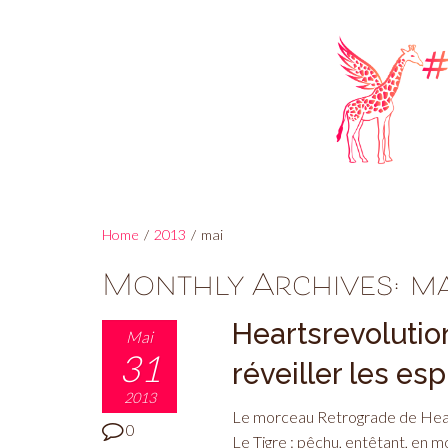
Home
/
2013
/
mai
Monthly Archives:
ma
Heartsrevoluti
Mai
31
réveiller les e
2013
Le morceau Retrograde de Hear
0
Le Tigre : pêchu, entêtant, en mo