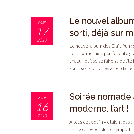
Le nouvel album
Mai
17
sorti, déjà sur m
2013
Le nouvel album des Daft Punk 
hors norme, aidé par l’écoute gr
chacun puisse se faire sa petite
sont pas là où on les attendait et
Soirée nomade à 
Mai
16
moderne, l’art !
2013
A tous ceux qui n’y étaient pas 
airs de provoc’ plutôt sympathique