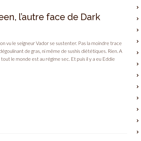
en, l’autre face de Dark
-ton vu le seigneur Vador se sustenter. Pas la moindre trace
 dégoulinant de gras, ni même de sushis diététiques. Rien. A
e tout le monde est au régime sec. Et puis il y a eu Eddie