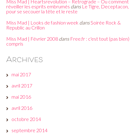
Miss Mad | Heartsrevolution – Retrograde – Ou comment
réveiller les esprits embrumés
dans
Le Tigre, Deceptacon,
pour se secouer la tête et le reste
Miss Mad | Looks de fashion week
dans
Soirée Rock &
Republic au Crillon
Miss Mad | Février 2008
dans
Free.fr : c'est tout (pas bien)
compris
Archives
mai 2017
avril 2017
mai 2016
avril 2016
octobre 2014
septembre 2014