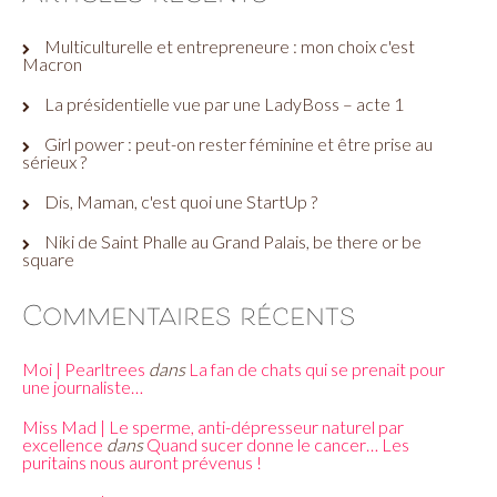
Multiculturelle et entrepreneure : mon choix c'est
Macron
La présidentielle vue par une LadyBoss – acte 1
Girl power : peut-on rester féminine et être prise au
sérieux ?
Dis, Maman, c'est quoi une StartUp ?
Niki de Saint Phalle au Grand Palais, be there or be
square
Commentaires récents
Moi | Pearltrees
dans
La fan de chats qui se prenait pour
une journaliste…
Miss Mad | Le sperme, anti-dépresseur naturel par
excellence
dans
Quand sucer donne le cancer… Les
puritains nous auront prévenus !