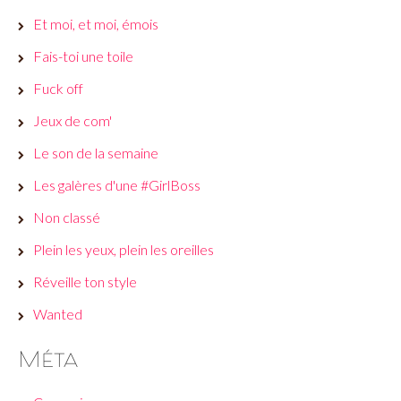
Et moi, et moi, émois
Fais-toi une toile
Fuck off
Jeux de com'
Le son de la semaine
Les galères d'une #GirlBoss
Non classé
Plein les yeux, plein les oreilles
Réveille ton style
Wanted
Méta