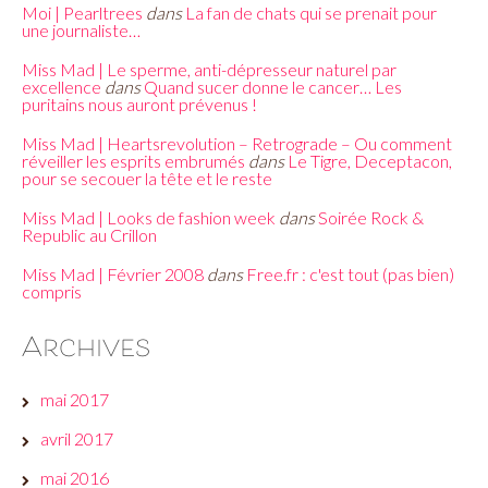
Moi | Pearltrees
dans
La fan de chats qui se prenait pour
une journaliste…
Miss Mad | Le sperme, anti-dépresseur naturel par
excellence
dans
Quand sucer donne le cancer… Les
puritains nous auront prévenus !
Miss Mad | Heartsrevolution – Retrograde – Ou comment
réveiller les esprits embrumés
dans
Le Tigre, Deceptacon,
pour se secouer la tête et le reste
Miss Mad | Looks de fashion week
dans
Soirée Rock &
Republic au Crillon
Miss Mad | Février 2008
dans
Free.fr : c'est tout (pas bien)
compris
Archives
mai 2017
avril 2017
mai 2016