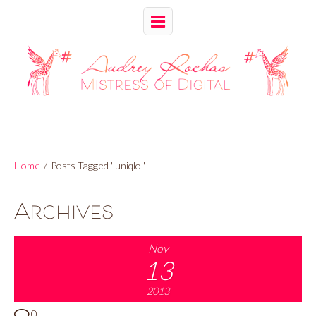
Home
/
Posts Tagged ' uniqlo '
Archives
Nov
13
2013
0