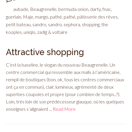
aubade
,
Beaugrenelle
,
bermuda onion
,
darty
,
fnac
,
guerlain
,
Maje
,
mango
,
pathé
,
pathé
,
pâtisserie des rêves
,
petit bateau
,
sandro
,
sandro
,
sephora
,
shopping
,
the
kooples
,
uniqlo
,
zadig & voltaire
Attractive shopping
C’est la baseline, le slogan du nouveau Beaugrenelle. Un
centre commercial qui ressemble aux malls à l’américaine,
rempli de boutiques (bon, ok, tous les centres commerciaux
ont ça en commun), clair, lumineux, agrémenté de deux
superbes coupoles et propre (pour combien de temps..?).
Loin, très loin de son prédécesseur glauque, où les quelques
enseignes s’alignaient ...
Read More