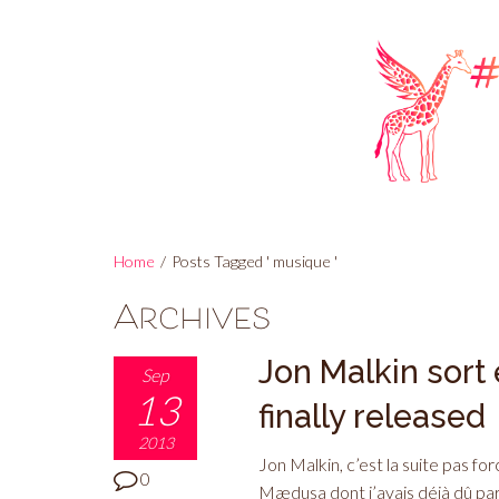
Home
/
Posts Tagged ' musique '
Archives
Jon Malkin sort 
Sep
13
finally released
2013
Jon Malkin, c’est la suite pas f
0
Mædusa dont j’avais déjà dû parle