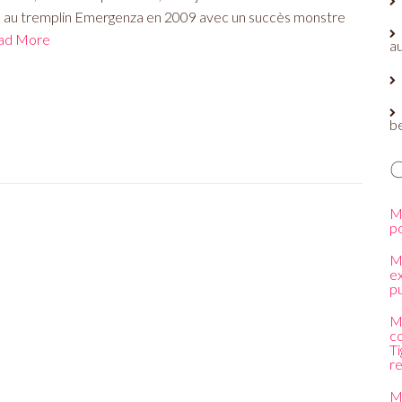
é au tremplin Emergenza en 2009 avec un succès monstre
ad More
au
b
M
p
M
e
pu
M
c
Ti
r
M