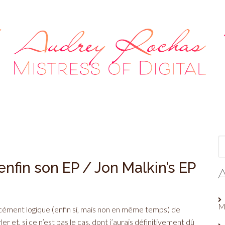
enfin son EP / Jon Malkin’s EP
M
orcément logique (enfin si, mais non en même temps) de
r et, si ce n’est pas le cas, dont j’aurais définitivement dû