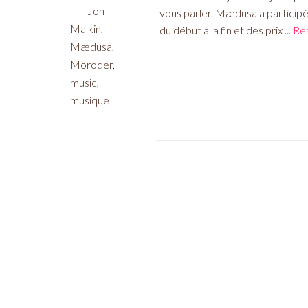
Jon
vous parler. Mædusa a particip
Malkin
,
du début à la fin et des prix ...
Re
Mædusa
,
Moroder
,
music
,
musique