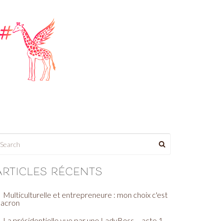
Articles récents
Multiculturelle et entrepreneure : mon choix c'est
acron
La présidentielle vue par une LadyBoss – acte 1