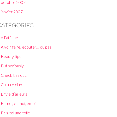
octobre 2007
janvier 2007
Catégories
A l’affiche
A voir, faire, écouter… ou pas
Beauty tips
But seriously
Check this out!
Culture club
Envie d’ailleurs
Et moi, et moi, émois
Fais-toi une toile