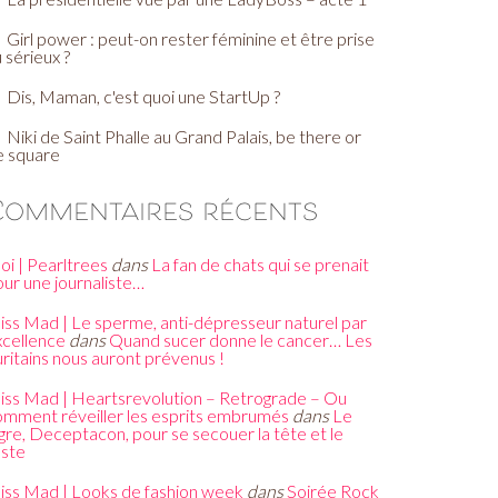
Girl power : peut-on rester féminine et être prise
 sérieux ?
Dis, Maman, c'est quoi une StartUp ?
Niki de Saint Phalle au Grand Palais, be there or
e square
Commentaires récents
oi | Pearltrees
dans
La fan de chats qui se prenait
our une journaliste…
iss Mad | Le sperme, anti-dépresseur naturel par
xcellence
dans
Quand sucer donne le cancer… Les
ritains nous auront prévenus !
iss Mad | Heartsrevolution – Retrograde – Ou
omment réveiller les esprits embrumés
dans
Le
gre, Deceptacon, pour se secouer la tête et le
este
iss Mad | Looks de fashion week
dans
Soirée Rock