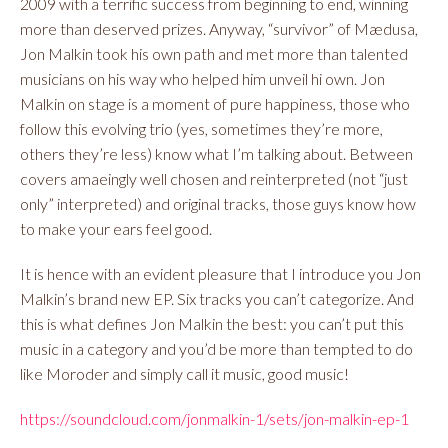
2009 with a terrific success from beginning to end, winning
more than deserved prizes. Anyway, “survivor” of Mædusa,
Jon Malkin took his own path and met more than talented
musicians on his way who helped him unveil hi own. Jon
Malkin on stage is a moment of pure happiness, those who
follow this evolving trio (yes, sometimes they’re more,
others they’re less) know what I’m talking about. Between
covers amaeingly well chosen and reinterpreted (not “just
only” interpreted) and original tracks, those guys know how
to make your ears feel good.
It is hence with an evident pleasure that I introduce you Jon
Malkin’s brand new EP. Six tracks you can’t categorize. And
this is what defines Jon Malkin the best: you can’t put this
music in a category and you’d be more than tempted to do
like Moroder and simply call it music, good music!
https://soundcloud.com/jonmalkin-1/sets/jon-malkin-ep-1