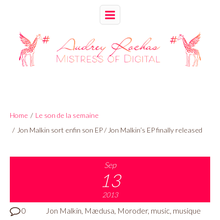
Home
/
Le son de la semaine
/
Jon Malkin sort enfin son EP / Jon Malkin’s EP finally released
Sep
13
2013
0
Jon Malkin
,
Mædusa
,
Moroder
,
music
,
musique