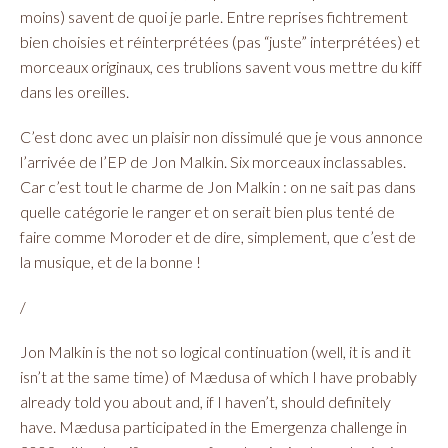
moins) savent de quoi je parle. Entre reprises fichtrement
bien choisies et réinterprétées (pas “juste” interprétées) et
morceaux originaux, ces trublions savent vous mettre du kiff
dans les oreilles.
C’est donc avec un plaisir non dissimulé que je vous annonce
l’arrivée de l’EP de Jon Malkin. Six morceaux inclassables.
Car c’est tout le charme de Jon Malkin : on ne sait pas dans
quelle catégorie le ranger et on serait bien plus tenté de
faire comme Moroder et de dire, simplement, que c’est de
la musique, et de la bonne !
/
Jon Malkin is the not so logical continuation (well, it is and it
isn’t at the same time) of Mædusa of which I have probably
already told you about and, if I haven’t, should definitely
have. Mædusa participated in the Emergenza challenge in