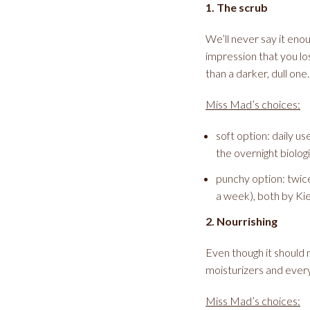
1. The scrub
We’ll never say it enou
impression that you lo
than a darker, dull one.
Miss Mad’s choices:
soft option: daily u
the overnight biolog
punchy option: twic
a week), both by Kie
2. Nourrishing
Even though it should n
moisturizers and everyt
Miss Mad’s choices: