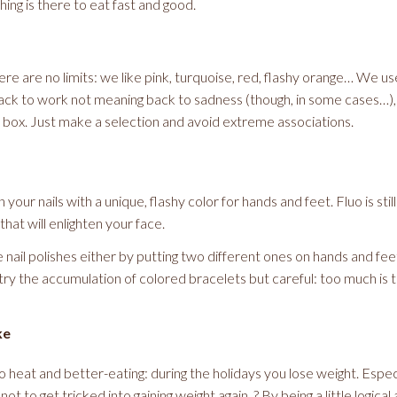
ng is there to eat fast and good.
re are no limits: we like pink, turquoise, red, flashy orange… We u
ack to work not meaning back to sadness (though, in some cases…), 
 a box. Just make a selection and avoid extreme associations.
 your nails with a unique, flashy color for hands and feet. Fluo is stil
that will enlighten your face.
e nail polishes either by putting two different ones on hands and fee
try the accumulation of colored bracelets but careful: too much is to
ke
heat and better-eating: during the holidays you lose weight. Especia
 not to get tricked into gaining weight again..? By being a little logica