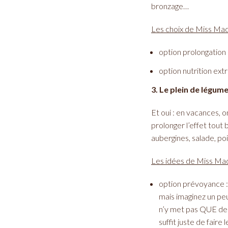
bronzage…
Les choix de Miss Mad
option prolongation 
option nutrition ext
3. Le plein de légum
Et oui : en vacances, 
prolonger l’effet tout 
aubergines, salade, po
Les idées de Miss Mad
option prévoyance : 
mais imaginez un pe
n’y met pas QUE des
suffit juste de faire