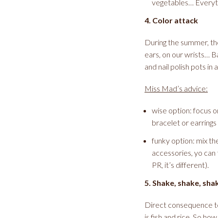
vegetables… Everythi
4. Color attack
During the summer, the
ears, on our wrists… B
and nail polish pots in
Miss Mad’s advice:
wise option: focus on
bracelet or earrings 
funky option: mix th
accessories, yo can 
PR, it’s different).
5. Shake, shake, sha
Direct consequence to 
is fish and rice. So how