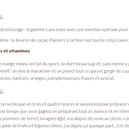
 :
du bronzage : la gamme Lancaster avec une mention spéciale pour le lai
rême : le beurre de cacao Planters à tartiner sur tout le corps (av
es et vitamines
on mange moins, on fait du sport, on dort beaucoup et, sans même y
bénéf’, on vise le maraîcher et on prend tout ce qui est gorgé de co
ivrons, haricots, oranges, pamplemousses, fraises et avocat.
 :
on se bloque en trois et quatre heures le weekend pour préparer des
u le temps que vous gagnez en préparant tout à l’avance et en mê
 pommes de terre), lasagnes light, escalopes de veau au citron, co
 le plein de fruits et légumes (tiens, j’ai déjà lu ça quelque part…) et