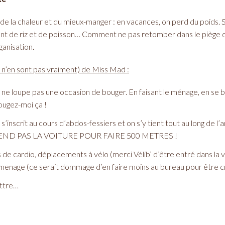
 la chaleur et du mieux-manger : en vacances, on perd du poids. S
nt de riz et de poisson… Comment ne pas retomber dans le piège de
ganisation.
i n’en sont pas vraiment) de Miss Mad :
n ne loupe pas une occasion de bouger. En faisant le ménage, en se br
ougez-moi ça !
n s’inscrit au cours d’abdos-fessiers et on s’y tient tout au long de
PREND PAS LA VOITURE POUR FAIRE 500 METRES !
s de cardio, déplacements à vélo (merci Vélib’ d’être entré dans la
nage (ce serait dommage d’en faire moins au bureau pour être cre
ettre…