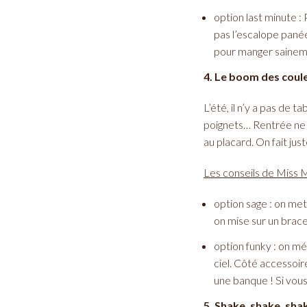
option last minute :
pas l’escalope panée
pour manger sainem
4. Le boom des coul
L’été, il n’y a pas de t
poignets… Rentrée ne r
au placard. On fait just
Les conseils de Miss 
option sage : on met
on mise sur un bracel
option funky : on mé
ciel. Côté accessoir
une banque ! Si vous 
5. Shake, shake, sha