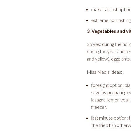
make tan last option
extreme nourrishing 
3. Vegetables and v
So yes: during the holi
during the year and res
and yellow), eggplants
Miss Mad’s ideas:
foresight option: pl
save by preparing e
lasagna, lemon veal,
freezer.
last minute option: 
the fried fish other