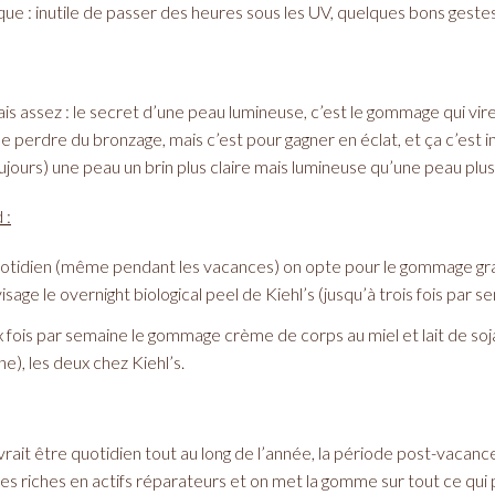
que : inutile de passer des heures sous les UV, quelques bons ges
is assez : le secret d’une peau lumineuse, c’est le gommage qui vire
e perdre du bronzage, mais c’est pour gagner en éclat, et ça c’est i
ujours) une peau un brin plus claire mais lumineuse qu’une peau plu
 :
uotidien (même pendant les vacances) on opte pour le gommage grai
isage le overnight biological peel de Kiehl’s (jusqu’à trois fois par s
 fois par semaine le gommage crème de corps au miel et lait de soj
e), les deux chez Kiehl’s.
vrait être quotidien tout au long de l’année, la période post-vacance
es riches en actifs réparateurs et on met la gomme sur tout ce qui p