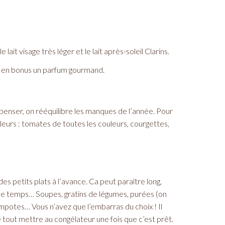
t visage très léger et le lait après-soleil Clarins.
ec en bonus un parfum gourmand.
 penser, on rééquilibre les manques de l’année. Pour
uleurs : tomates de toutes les couleurs, courgettes,
 petits plats à l’avance. Ca peut paraître long,
me temps… Soupes, gratins de légumes, purées (on
mpotes… Vous n’avez que l’embarras du choix ! Il
 de tout mettre au congélateur une fois que c’est prêt.