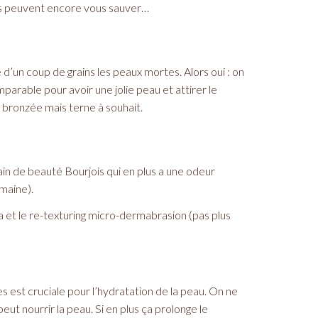
tes peuvent encore vous sauver…
 d’un coup de grains les peaux mortes. Alors oui : on
mparable pour avoir une jolie peau et attirer le
s bronzée mais terne à souhait.
n de beauté Bourjois qui en plus a une odeur
emaine).
a et le re-texturing micro-dermabrasion (pas plus
s est cruciale pour l’hydratation de la peau. On ne
eut nourrir la peau. Si en plus ça prolonge le