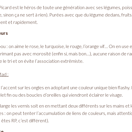
 Picard est le héros de toute une génération avec ses légumes, poisso
, sinon ça ne sert à rien). Purées avec que du légume dedans, frui
ent et rapidement.
eurs
abou : on aime le rose, le turquoise, le rouge, l’orange vif… On en use e
imant pas avec morosité (enfin si, mais bon…), aucune raison de ran
e le tri et on évite l’association extrêmiste.
Mad :
 l’accent sur les ongles en adoptant une couleur unique bien flashy. 
et fin ou des boucles d’oreilles qui viendront éclairer le visage.
lange les vernis soit en en mettant deux différents sur les mains et l
es : on peut tenter l’accumulation de liens de couleurs, mais attentio
êtes RP, c’est différent).
ke