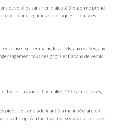
ns et volailles sans rien d’ajouté (non, on ne prend
ts en morceaux, légumes décortiqués… Tout y est
t en abuse : sur les mains, les pieds, aux oreilles, aux
ger sagement tous ces grigris et flacons de vernis
Le fluo est toujours d’actualité. Côté accessoires,
es pieds, soit en s’adonnant à la mani-pédi arc-en-
n : point trop n’en faut (surtout si vous bossez dans