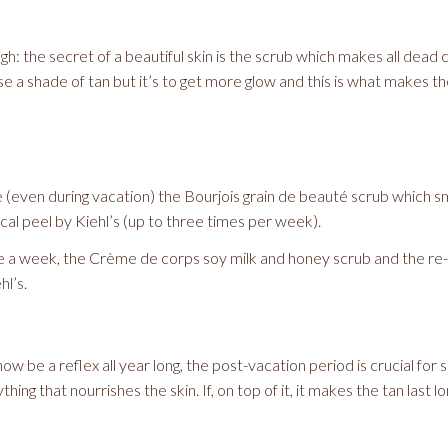
gh: the secret of a beautiful skin is the scrub which makes all dead 
se a shade of tan but it’s to get more glow and this is what makes th
se (even during vacation) the Bourjois grain de beauté scrub which s
ical peel by Kiehl’s (up to three times per week).
e a week, the Crème de corps soy milk and honey scrub and the re
hl’s.
ow be a reflex all year long, the post-vacation period is crucial for s
hing that nourrishes the skin. If, on top of it, it makes the tan last 