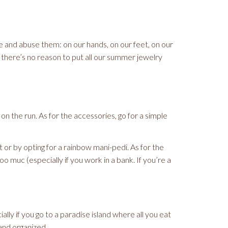
se and abuse them: on our hands, on our feet, on our
there’s no reason to put all our summer jewelry
l on the run. As for the accessories, go for a simple
t or by opting for a rainbow mani-pedi. As for the
o muc (especially if you work in a bank. If you’re a
lly if you go to a paradise island where all you eat
l and organized.