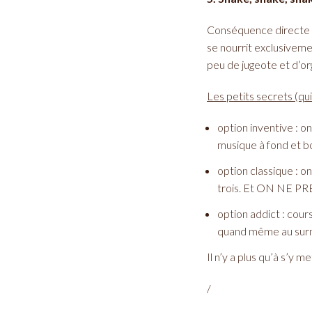
Conséquence directe de
se nourrit exclusiveme
peu de jugeote et d’or
Les petits secrets (qu
option inventive : o
musique à fond et b
option classique : o
trois. Et ON NE 
option addict : cour
quand même au surme
Il n’y a plus qu’à s’y m
/