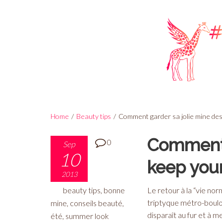
Home
/
Beauty tips
/
Comment garder sa jolie mine de
Comment 
0
Sep
10
keep you
2013
Le retour à la “vie no
beauty tips
,
bonne
triptyque métro-boulo
mine
,
conseils beauté
,
disparaît au fur et à 
été
,
summer look