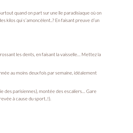
urtout quand on part sur une île paradisiaque où on
s kilos qui s’amoncèlent..? En faisant preuve d’un
ossant les dents, en faisant la vaisselle… Mettez la
 l’année au moins deux fois par semaine, idéalement
 vie des parisiennes), montée des escaliers… Gare
vée à cause du sport..!).