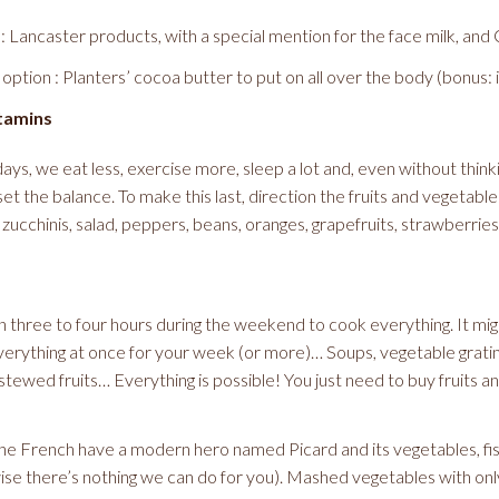
: Lancaster products, with a special mention for the face milk, and C
option : Planters’ cocoa butter to put on all over the body (bonus: i
itamins
days, we eat less, exercise more, sleep a lot and, even without think
et the balance. To make this last, direction the fruits and vegetable
, zucchinis, salad, peppers, beans, oranges, grapefruits, strawberri
an three to four hours during the weekend to cook everything. It mig
verything at once for your week (or more)… Soups, vegetable grati
 stewed fruits… Everything is possible! You just need to buy fruits
the French have a modern hero named Picard and its vegetables, fis
wise there’s nothing we can do for you). Mashed vegetables with onl