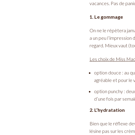
vacances. Pas de pani
1. Le gommage
On ne le répètera jama
a un peu l’impression d
regard. Mieux vaut (to
Les choix de Miss Mad
option douce : au q
agréable et pour le v
option punchy : deux
d’une fois par semain
2. L’hydratation
Bien que le réflexe de
lésine pas sur les crèm