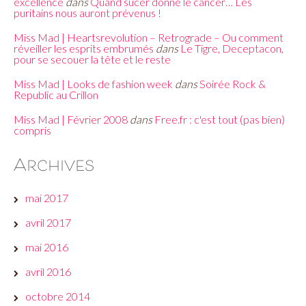
excellence
dans
Quand sucer donne le cancer… Les
puritains nous auront prévenus !
Miss Mad | Heartsrevolution – Retrograde – Ou comment
réveiller les esprits embrumés
dans
Le Tigre, Deceptacon,
pour se secouer la tête et le reste
Miss Mad | Looks de fashion week
dans
Soirée Rock &
Republic au Crillon
Miss Mad | Février 2008
dans
Free.fr : c'est tout (pas bien)
compris
Archives
mai 2017
avril 2017
mai 2016
avril 2016
octobre 2014