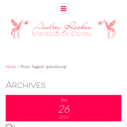
Home
/
Posts Tagged ' gainsbourg '
Archives
Sep
26
2013
0