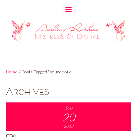
Home
/
Posts Tagged ' soundcloud '
Archives
Sep
20
2013
0