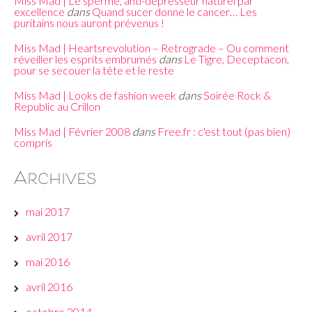
Miss Mad | Le sperme, anti-dépresseur naturel par
excellence
dans
Quand sucer donne le cancer… Les
puritains nous auront prévenus !
Miss Mad | Heartsrevolution – Retrograde – Ou comment
réveiller les esprits embrumés
dans
Le Tigre, Deceptacon,
pour se secouer la tête et le reste
Miss Mad | Looks de fashion week
dans
Soirée Rock &
Republic au Crillon
Miss Mad | Février 2008
dans
Free.fr : c'est tout (pas bien)
compris
Archives
mai 2017
avril 2017
mai 2016
avril 2016
octobre 2014