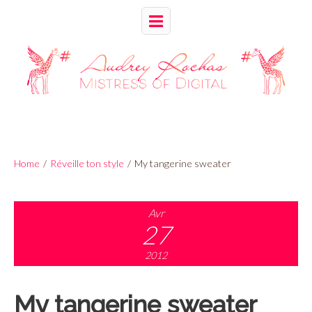
Home
/
Réveille ton style
/
My tangerine sweater
Avr
27
2012
My tangerine sweater