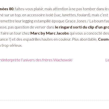
nées 80
, faites-vous plaisir, mais attention à ne pas tomber dans le r
é sur un top, en accessoire isolé (sac, lunettes, foulard), mais c’est 
remettre leur legging estampillé époque Grace Jones / La boum fas
classe, pas question de verser dans
le ringard sorti du clip d’un 
 faire un tour chez
Marc by Marc Jacobs
qui vous a concocté des b
ance !) et des espadrilles hautes en couleur. Plus abordable,
Cosmo
 trop sérieux.
éinterprète l’univers des frères Wachowski
Le