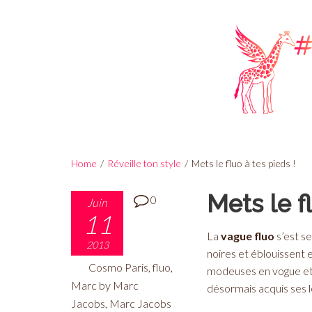
Home
/
Réveille ton style
/
Mets le fluo à tes pieds !
Mets le f
0
Juin
11
La
vague fluo
s’est se
2013
noires et éblouissent e
Cosmo Paris
,
fluo
,
modeuses en vogue e
Marc by Marc
désormais acquis ses l
Jacobs
,
Marc Jacobs