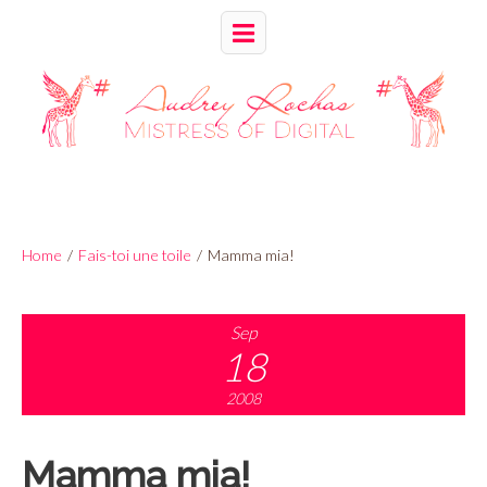
Home
/
Fais-toi une toile
/
Mamma mia!
Sep
18
2008
Mamma mia!