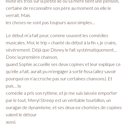
invité les trois sur la petite île où sa mère tient une pension,
certaine de reconnaître son père au moment où elle le
verrait. Mais
les choses ne sont pas toujours aussi simples…
Le début m’a fait peur, comme souvent les comédies
musicales. Moi, le trip « chanté du début à la fin », je crains,
sévèrement. Déjà que Disney le fait systématiquement…
Donc la première chanson,
quand Sophie accueille ses deux copines et leur explique ce
qu’elle a fait, aurait pu m’engager à sortir fissa (allez savoir
pourquoi on n’accroche pas sur certaines chansons). Et
puis… la
comédie a pris son rythme, et je me suis laissée emporter
par le tout. Meryl Streep est un véritable tourbillon, un
ouragan de dynamisme, et ses deux ex-choristes de copines
valent le détour
aussi.