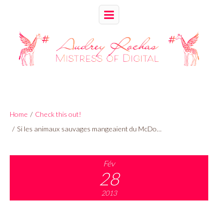
Home
/
Check this out!
/
Si les animaux sauvages mangeaient du McDo…
Fév
28
2013