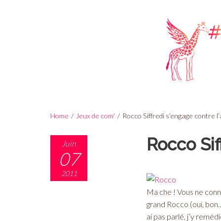
Home
/
Jeux de com'
/
Rocco Siffredi s’engage contre 
Rocco Sif
Juin
07
2011
Ma che ! Vous ne conn
grand Rocco (oui, bon…
ai pas parlé, j’y reméd