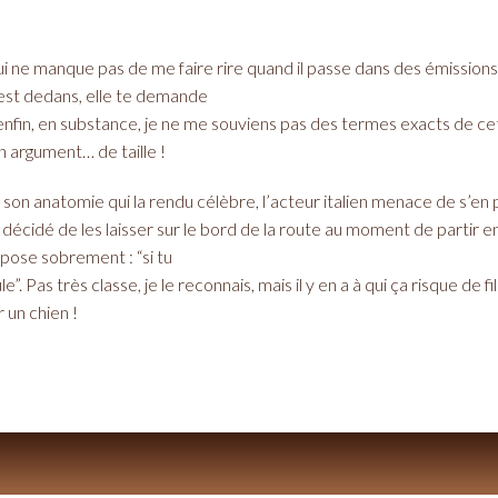
i ne manque pas de me faire rire quand il passe dans des émissions f
 est dedans, elle te demande
– enfin, en substance, je ne me souviens pas des termes exacts de c
un argument… de taille !
de son anatomie qui la rendu célèbre, l’acteur italien menace de s’e
 décidé de les laisser sur le bord de la route au moment de partir 
opose sobrement : “si tu
e”. Pas très classe, je le reconnais, mais il y en a à qui ça risque de 
 un chien !