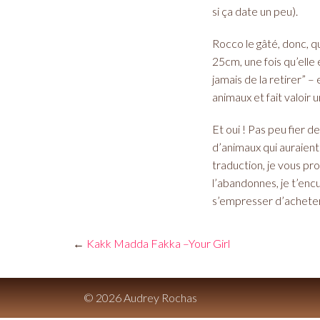
si ça date un peu).
Rocco le gâté, donc, qu
25cm, une fois qu’elle
jamais de la retirer” 
animaux et fait valoir 
Et oui ! Pas peu fier 
d’animaux qui auraient
traduction, je vous pr
l’abandonnes, je t’encul
s’empresser d’acheter
←
Kakk Madda Fakka –Your Girl
© 2026 Audrey Rochas