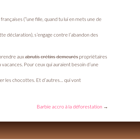
rançaises (“une fille, quand tu lui en mets une de
ette déclaration), s’engage contre l’abandon des
n prendre aux
abrutis
crétins
demeurés
propriétaires
en vacances. Pour ceux qui auraient besoin d’une
filer les chocottes. Et d’autres… qui vont
Barbie accro à la déforestation
→