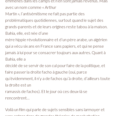
emmenés dans les camps et n’en sont jamais revenus. Mais
avec un nom comme « Arthur
Martin », l’antisémitisme ne fait pas partie des
problématiques quotidiennes, surtout quand le sujet des
grands-parents et de leurs origines reste tabou à la maison.
Bahia, elle, est née d’une
mère hippie révolutionnaire et d’un père arabe, un algérien
qui a vécu six ans en France sans papiers, et qui ne pense
jamais à lui pour se consacrer toujours aux autres. Quant à
Bahia, elle a
décidé de se servir de son cul pour faire de la politique, et
faire passer la droite facho à gauche (oui, parce
qu’évidemment, il n’y a de fachos qu’à droite, d’ailleurs toute
la droite est un
ramassis de fachos). Et le jour où ces deux-là se
rencontrent…
Voilà un film qui parle de sujets sensibles sans larmoyer et
sans entrer dans de grandes théories de masturbation