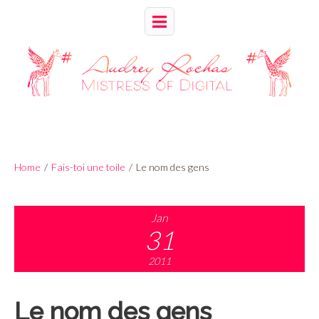
Home
/
Fais-toi une toile
/
Le nom des gens
Jan
31
2011
Le nom des gens