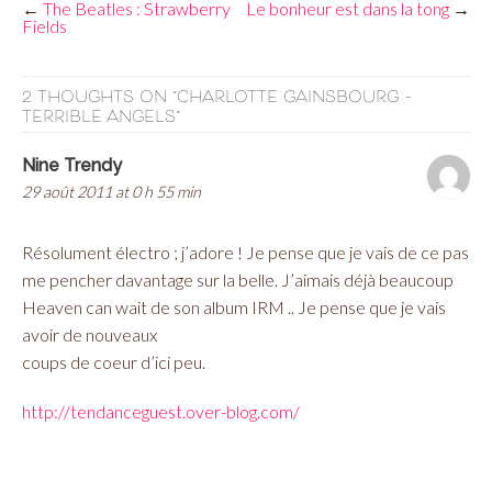
←
The Beatles : Strawberry
Le bonheur est dans la tong
→
Fields
2 THOUGHTS ON “
CHARLOTTE GAINSBOURG –
TERRIBLE ANGELS
”
Nine Trendy
29 août 2011 at 0 h 55 min
Résolument électro ; j’adore ! Je pense que je vais de ce pas
me pencher davantage sur la belle. J’aimais déjà beaucoup
Heaven can wait de son album IRM .. Je pense que je vais
avoir de nouveaux
coups de coeur d’ici peu.
http://tendanceguest.over-blog.com/