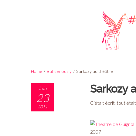
Home
/
But seriously
/
Sarkozy au théâtre
Sarkozy a
Juin
23
C’était écrit, tout ét
2011
2007