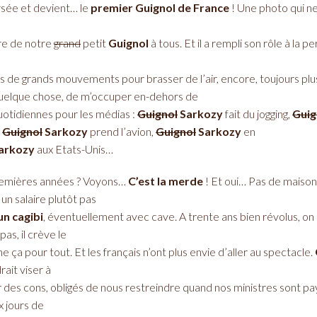
lysée et devient… le
premier Guignol de France
! Une photo qui ne 
tre de notre
grand
petit
Guignol
à tous. Et il a rempli son rôle à la 
fais de grands mouvements pour brasser de l’air, encore, toujours 
 quelque chose, de m’occuper en-dehors de
otidiennes pour les médias :
Guignol
Sarkozy
fait du jogging,
Guig
,
Guignol
Sarkozy
prend l’avion,
Guignol
Sarkozy
en
arkozy
aux Etats-Unis…
premières années ? Voyons…
C’est la merde
! Et oui… Pas de maison
un salaire plutôt pas
un cagibi
, éventuellement avec cave. A trente ans bien révolus, on 
as, il crève le
 ça pour tout. Et les français n’ont plus envie d’aller au spectacle.
rait viser à
des cons, obligés de nous restreindre quand nos ministres sont payés
x jours de