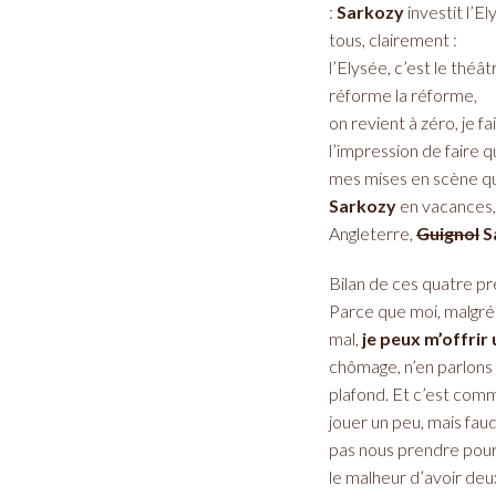
:
Sarkozy
investit l’E
tous, clairement :
l’Elysée, c’est le théâ
réforme la réforme,
on revient à zéro, je 
l’impression de faire
mes mises en scène qu
Sarkozy
en vacances
Angleterre,
Guignol
S
Bilan de ces quatre 
Parce que moi, malgré 
mal,
je peux m’offrir 
chômage, n’en parlons p
plafond. Et c’est comme
jouer un peu, mais faud
pas nous prendre pour 
le malheur d’avoir deu