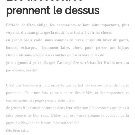
prennent le dessus
Période de fêtes oblige, les accessoires se font plus importants, plus
voyants, d’autant plus que la mode nous incite à voir les choses
en grand. Mais voilà: nous sommes en hiver, et qui dit hiver dit gants,
bonnet, écharpe… Comment faire, alors, pour porter nos bijoux
clinquants sous ces épaisses couches qu’on arbore telles de
jolis oignons à peler dès que l’atmosphère se réchauffe? En les mettant
par-dessus, pardi!!!
C’est une tendance à part, un style qui ne fait pas encore parler de lui, et
pourtant… Pour une fois, ça ne vient ni des défilés, ni des magazines, et
encore moins des pages people, mais bien
de jeunes filles aussi pointues dans leur sélection d’accessoires qu’aptes à
faire preuve de bon sens. L’idée leur est venue comme le concept de la
gravité à Newton: en faisant fonctionner leur
tête bien faite.