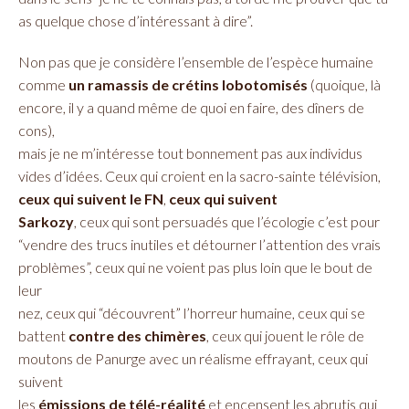
as quelque chose d’intéressant à dire”.
Non pas que je considère l’ensemble de l’espèce humaine
comme
un ramassis de crétins lobotomisés
(quoique, là
encore, il y a quand même de quoi en faire, des dîners de
cons),
mais je ne m’intéresse tout bonnement pas aux individus
vides d’idées. Ceux qui croient en la sacro-sainte télévision,
ceux qui suivent le FN
,
ceux qui suivent
Sarkozy
, ceux qui sont persuadés que l’écologie c’est pour
“vendre des trucs inutiles et détourner l’attention des vrais
problèmes”, ceux qui ne voient pas plus loin que le bout de
leur
nez, ceux qui “découvrent” l’horreur humaine, ceux qui se
battent
contre des chimères
, ceux qui jouent le rôle de
moutons de Panurge avec un réalisme effrayant, ceux qui
suivent
les
émissions de télé-réalité
et encensent les abrutis qui