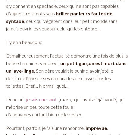
s’y donnent en spectacle, ceux qui ne sont pas capables
d’aligner trois mots sans
briller par leurs fautes de
syntaxe
, ceux qui végètent dans leur petit monde sans
jamais ouvrir les yeux sur celui qui les entoure…
Il y en a beaucoup.
Et malheureusement l’actualité démontre une fois de plus la
bêtise humaine : vendredi,
un petit garçon est mort dans
un lave-linge
. Son père voulait le punir d’avoir jeté le
dessin de l’une de ses camarades de classe dans les
toilettes. Bref… Normal, quoi…
Donc oui,
je suis une snob
(mais ça je l’avais déjà avoué) qui
méprise un peu toute cette foule
d’anonymes qui font bien de le rester.
Pourtant, parfois, je fais une rencontre.
Imprévue
.