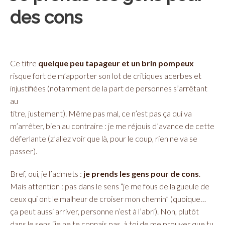
des cons
Ce titre
quelque peu tapageur et un brin pompeux
risque fort de m’apporter son lot de critiques acerbes et
injustifiées (notamment de la part de personnes s’arrêtant
au
titre, justement). Même pas mal, ce n’est pas ça qui va
m’arrêter, bien au contraire : je me réjouis d’avance de cette
déferlante (z’allez voir que là, pour le coup, rien ne va se
passer).
Bref, oui, je l’admets :
je prends les gens pour de cons
.
Mais attention : pas dans le sens “je me fous de la gueule de
ceux qui ont le malheur de croiser mon chemin” (quoique…
ça peut aussi arriver, personne n’est à l’abri). Non, plutôt
dans le sens “je ne te connais pas, à toi de me prouver que tu